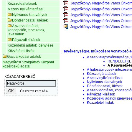
Jegyzőkönyv Nagykőrös Város Önkorm
Közszolgáltatások
A szerv nyilvántartásai
Jegyzőkönyv Nagykőrös Város Önkorm
Nyilvános kiadványok
Jegyzőkönyv Nagykőrös Város Önkorm
Döntéshozatal, ülések
Jegyzőkönyv Nagykőrös Város Önkorm
A szerv döntései,
Jegyzőkönyv Nagykőrös Város Önkorm
koncepciók, tervezetek,
javaslatok
Pályázati kiírások
Közérdekű adatok igénylése
Közzétételi listák
Tevékenységre, működésre vonatkozó a
Gazdálkodási adatok
A szerv alaptevékenysége, f
RENDELETKERE
Nagykőrösi Szolgáltató Központ
A Képviselő-te
közérdekű adatai
A hatósági ügyek intézésén
Közszolgáltatások
A szerv nyilvántartásai
Nyilvános kiadványok
Döntéshozatal, ülések
A szerv döntései, koncepciók
Pályázati kiírások
Közérdekű adatok igénylés
Közzétételi listák