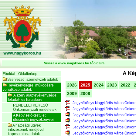
Vissza a www.nagykoros.hu főoldalra
A Kép
Főoldal - Oldaltérkép
Szervezeti, személyzeti adatok
2026
2025
2024
2023
2022
Tevékenységre, működésre
vonatkozó adatok
2009
2008
A szerv alaptevékenysége,
feladat- és hatásköre
Jegyzőkönyv Nagykőrös Város Önkorm
RENDELETKERESŐ
Jegyzőkönyv Nagykőrös Város Önkorm
Önkormányzati rendeletek
Jegyzőkönyv Nagykőrös Város Önkorm
A Képviselő-testület
üléseinek jegyzőkönyvei
Jegyzőkönyv Nagykőrös Város Önkorm
A hatósági ügyek
Jegyzőkönyv Nagykőrös Város Önkorm
intézésének rendjével
Jegyzőkönyv Nagykőrös Város Önkorm
kapcsolatos adatok