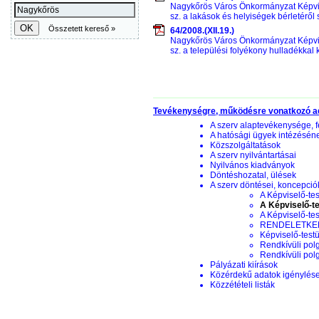
Nagykőrös Város Önkormányzat Képviselő
sz. a lakások és helyiségek bérletéről
64/2008.(XII.19.)
Nagykőrös Város Önkormányzat Képviselő
sz. a települési folyékony hulladékkal
Tevékenységre, működésre vonatkozó a
A szerv alaptevékenysége, f
A hatósági ügyek intézésén
Közszolgáltatások
A szerv nyilvántartásai
Nyilvános kiadványok
Döntéshozatal, ülések
A szerv döntései, koncepciók
A Képviselő-tes
A Képviselő-te
A Képviselő-te
RENDELETKERE
Képviselő-testü
Rendkívüli pol
Rendkívüli pol
Pályázati kiírások
Közérdekű adatok igénylés
Közzétételi listák