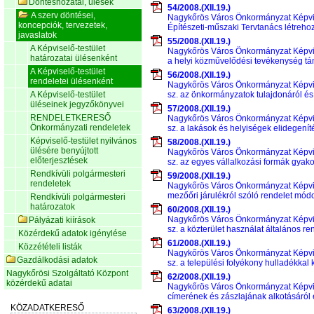
Döntéshozatal, ülések
54/2008.(XII.19.)
A szerv döntései,
Nagykőrös Város Önkormányzat Képvise
koncepciók, tervezetek,
Építészeti-műszaki Tervtanács létreho
javaslatok
55/2008.(XII.19.)
A Képviselő-testület
Nagykőrös Város Önkormányzat Képvisel
határozatai ülésenként
a helyi közművelődési tevékenység tám
A Képviselő-testület
56/2008.(XII.19.)
rendeletei ülésenként
Nagykőrös Város Önkormányzat Képviselő
A Képviselő-testület
sz. az önkormányzatok tulajdonáról é
üléseinek jegyzőkönyvei
57/2008.(XII.19.)
RENDELETKERESŐ
Nagykőrös Város Önkormányzat Képviselő
Önkormányzati rendeletek
sz. a lakások és helyiségek elidegení
Képviselő-testület nyilvános
58/2008.(XII.19.)
ülésére benyújtott
Nagykőrös Város Önkormányzat Képviselő
előterjesztések
sz. az egyes vállalkozási formák gyako
Rendkívüli polgármesteri
59/2008.(XII.19.)
rendeletek
Nagykőrös Város Önkormányzat Képviselő
mezőőri járulékról szóló rendelet mód
Rendkívüli polgármesteri
határozatok
60/2008.(XII.19.)
Nagykőrös Város Önkormányzat Képviselő
Pályázati kiírások
sz. a közterület használat általános r
Közérdekű adatok igénylése
61/2008.(XII.19.)
Közzétételi listák
Nagykőrös Város Önkormányzat Képviselő
Gazdálkodási adatok
sz. a települési folyékony hulladékkal
Nagykőrösi Szolgáltató Központ
62/2008.(XII.19.)
közérdekű adatai
Nagykőrös Város Önkormányzat Képviselő
címerének és zászlajának alkotásáról 
63/2008.(XII.19.)