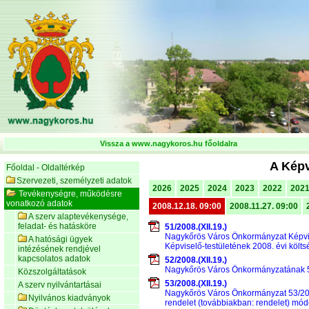
Vissza a www.nagykoros.hu főoldalra
A Képv
Főoldal - Oldaltérkép
Szervezeti, személyzeti adatok
2026
2025
2024
2023
2022
202
Tevékenységre, működésre
vonatkozó adatok
2008.12.18. 09:00
2008.11.27. 09:00
A szerv alaptevékenysége,
feladat- és hatásköre
51/2008.(XII.19.)
Nagykőrös Város Önkormányzat Képvise
A hatósági ügyek
Képviselő-testületének 2008. évi költsé
intézésének rendjével
kapcsolatos adatok
52/2008.(XII.19.)
Nagykőrös Város Önkormányzatának 52/
Közszolgáltatások
53/2008.(XII.19.)
A szerv nyilvántartásai
Nagykőrös Város Önkormányzat 53/2008. 
Nyilvános kiadványok
rendelet (továbbiakban: rendelet) mód