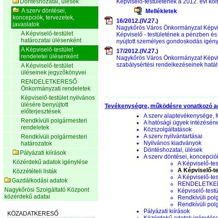
Döntéshozatal, ülések
Képviselő-testületének a 2012. évi köl
A szerv döntései,
Mellékletek
koncepciók, tervezetek,
16/2012.(IV.27.)
javaslatok
Nagykőrös Város Önkormányzat Képvise
A Képviselő-testület
Képviselő - testületének a pénzben és
határozatai ülésenként
nyújtott személyes gondoskodás igényb
A Képviselő-testület
17/2012.(IV.27.)
rendeletei ülésenként
Nagykőrös Város Önkormányzat Képvise
szabálysértési rendelkezéseinek hatál
A Képviselő-testület
üléseinek jegyzőkönyvei
RENDELETKERESŐ
Önkormányzati rendeletek
Képviselő-testület nyilvános
ülésére benyújtott
Tevékenységre, működésre vonatkozó a
előterjesztések
A szerv alaptevékenysége, f
Rendkívüli polgármesteri
A hatósági ügyek intézésén
rendeletek
Közszolgáltatások
A szerv nyilvántartásai
Rendkívüli polgármesteri
Nyilvános kiadványok
határozatok
Döntéshozatal, ülések
Pályázati kiírások
A szerv döntései, koncepciók
Közérdekű adatok igénylése
A Képviselő-tes
A Képviselő-te
Közzétételi listák
A Képviselő-te
Gazdálkodási adatok
RENDELETKERE
Nagykőrösi Szolgáltató Központ
Képviselő-testü
közérdekű adatai
Rendkívüli pol
Rendkívüli pol
Pályázati kiírások