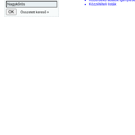
Közérdekű adatok igénylés
Közzétételi listák