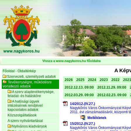
Vissza a www.nagykoros.hu főoldalra
A Képv
Főoldal - Oldaltérkép
Szervezeti, személyzeti adatok
2026
2025
2024
2023
2022
202
Tevékenységre, működésre
vonatkozó adatok
2012.12.13. 09:00
2012.11.29. 09:00
A szerv alaptevékenysége,
2012.03.29. 09:00
2012.02.23. 09:00
feladat- és hatásköre
A hatósági ügyek
14/2012.(IV.27.)
intézésének rendjével
Nagykőrös Város Önkormányzat Képvis
kapcsolatos adatok
2011. évi zárszámadásáról, központi
Közszolgáltatások
Mellékletek
A szerv nyilvántartásai
15/2012.(IV.27.)
Nyilvános kiadványok
Nagykőrös Város Önkormányzat Képvis