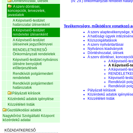
Döntéshozatal, ülések
(IV. 29.) önkormányzati rendelet hatál
A szerv döntései,
koncepciók, tervezetek,
javaslatok
A Képviselő-testület
határozatai ülésenként
Tevékenységre, működésre vonatkozó a
A Képviselő-testület
A szerv alaptevékenysége, f
rendeletei ülésenként
A hatósági ügyek intézésén
A Képviselő-testület
Közszolgáltatások
üléseinek jegyzőkönyvei
A szerv nyilvántartásai
Nyilvános kiadványok
RENDELETKERESŐ
Döntéshozatal, ülések
Önkormányzati rendeletek
A szerv döntései, koncepciók
Képviselő-testület nyilvános
A Képviselő-tes
ülésére benyújtott
A Képviselő-te
előterjesztések
A Képviselő-te
Rendkívüli polgármesteri
RENDELETKERE
rendeletek
Képviselő-testü
Rendkívüli pol
Rendkívüli polgármesteri
Rendkívüli pol
határozatok
Pályázati kiírások
Pályázati kiírások
Közérdekű adatok igénylés
Közzétételi listák
Közérdekű adatok igénylése
Közzétételi listák
Gazdálkodási adatok
Nagykőrösi Szolgáltató Központ
közérdekű adatai