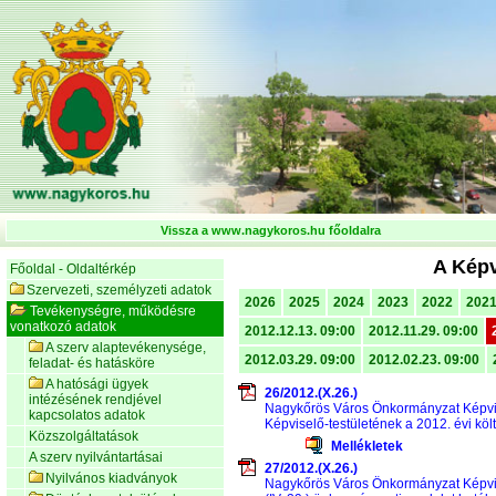
Vissza a www.nagykoros.hu főoldalra
A Képv
Főoldal - Oldaltérkép
Szervezeti, személyzeti adatok
2026
2025
2024
2023
2022
202
Tevékenységre, működésre
vonatkozó adatok
2012.12.13. 09:00
2012.11.29. 09:00
A szerv alaptevékenysége,
2012.03.29. 09:00
2012.02.23. 09:00
feladat- és hatásköre
A hatósági ügyek
26/2012.(X.26.)
intézésének rendjével
Nagykőrös Város Önkormányzat Képvis
kapcsolatos adatok
Képviselő-testületének a 2012. évi köl
Közszolgáltatások
Mellékletek
A szerv nyilvántartásai
27/2012.(X.26.)
Nyilvános kiadványok
Nagykőrös Város Önkormányzat Képvisel