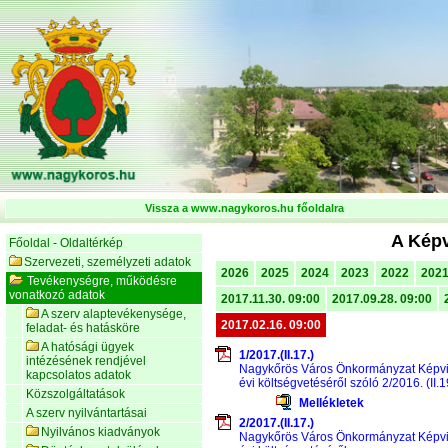
Vissza a www.nagykoros.hu főoldalra
A Képv
Főoldal - Oldaltérkép
Szervezeti, személyzeti adatok
2026
2025
2024
2023
2022
202
Tevékenységre, működésre
vonatkozó adatok
2017.11.30. 09:00
2017.09.28. 09:00
A szerv alaptevékenysége,
2017.02.16. 09:00
feladat- és hatásköre
A hatósági ügyek
1/2017.(II.17.)
intézésének rendjével
Nagykőrös Város Önkormányzat Képvise
kapcsolatos adatok
évi költségvetéséről szóló 2/2016. (II
Közszolgáltatások
Mellékletek
A szerv nyilvántartásai
2/2017.(II.17.)
Nyilvános kiadványok
Nagykőrös Város Önkormányzat Képvise