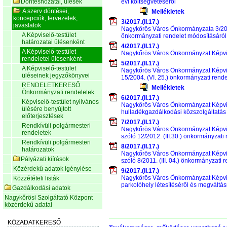
Döntéshozatal, ülések
évi költségvetéséről
A szerv döntései,
Mellékletek
koncepciók, tervezetek,
3/2017.(II.17.)
javaslatok
Nagykőrös Város Önkormányzata 3/2017.
A Képviselő-testület
önkormányzati rendelet módosításáról
határozatai ülésenként
4/2017.(II.17.)
A Képviselő-testület
Nagykőrös Város Önkormányzat Képvisel
rendeletei ülésenként
5/2017.(II.17.)
A Képviselő-testület
Nagykőrös Város Önkormányzat Képvisel
üléseinek jegyzőkönyvei
15/2004. (VI. 25.) önkormányzati rend
RENDELETKERESŐ
Mellékletek
Önkormányzati rendeletek
6/2017.(II.17.)
Képviselő-testület nyilvános
Nagykőrös Város Önkormányzat Képvisel
ülésére benyújtott
hulladékgazdálkodási közszolgáltatás 
előterjesztések
7/2017.(II.17.)
Rendkívüli polgármesteri
Nagykőrös Város Önkormányzat Képvisel
rendeletek
szóló 12/2012. (III.30.) önkormányzati
Rendkívüli polgármesteri
8/2017.(II.17.)
határozatok
Nagykőrös Város Önkormányzat Képvisel
Pályázati kiírások
szóló 8/2011. (III. 04.) önkormányzati 
Közérdekű adatok igénylése
9/2017.(II.17.)
Nagykőrös Város Önkormányzat Képvise
Közzétételi listák
parkolóhely létesítéséről és megváltás
Gazdálkodási adatok
Nagykőrösi Szolgáltató Központ
közérdekű adatai