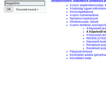
Tevékenységre, működésre vonatkozó a
A szerv alaptevékenysége, f
A hatósági ügyek intézésén
Közszolgáltatások
A szerv nyilvántartásai
Nyilvános kiadványok
Döntéshozatal, ülések
A szerv döntései, koncepciók
A Képviselő-tes
A Képviselő-te
A Képviselő-te
RENDELETKERE
Képviselő-testü
Rendkívüli pol
Rendkívüli pol
Pályázati kiírások
Közérdekű adatok igénylés
Közzétételi listák