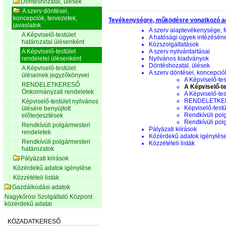
Döntéshozatal, ülések
A szerv döntései,
koncepciók, tervezetek,
Tevékenységre, működésre vonatkozó a
javaslatok
A szerv alaptevékenysége, f
A Képviselő-testület
A hatósági ügyek intézésén
határozatai ülésenként
Közszolgáltatások
A Képviselő-testület
A szerv nyilvántartásai
rendeletei ülésenként
Nyilvános kiadványok
Döntéshozatal, ülések
A Képviselő-testület
A szerv döntései, koncepciók
üléseinek jegyzőkönyvei
A Képviselő-tes
RENDELETKERESŐ
A Képviselő-te
Önkormányzati rendeletek
A Képviselő-te
RENDELETKERE
Képviselő-testület nyilvános
Képviselő-testü
ülésére benyújtott
Rendkívüli pol
előterjesztések
Rendkívüli pol
Rendkívüli polgármesteri
Pályázati kiírások
rendeletek
Közérdekű adatok igénylés
Rendkívüli polgármesteri
Közzétételi listák
határozatok
Pályázati kiírások
Közérdekű adatok igénylése
Közzétételi listák
Gazdálkodási adatok
Nagykőrösi Szolgáltató Központ
közérdekű adatai