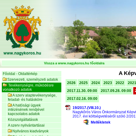
Vissza a www.nagykoros.hu főoldalra
A Képv
Főoldal - Oldaltérkép
Szervezeti, személyzeti adatok
2026
2025
2024
2023
2022
202
Tevékenységre, működésre
vonatkozó adatok
2017.11.30. 09:00
2017.09.28. 09:00
A szerv alaptevékenysége,
2017.02.16. 09:00
feladat- és hatásköre
A hatósági ügyek
19/2017.(VIII.10.)
intézésének rendjével
Nagykőrös Város Önkormányzat Képvise
kapcsolatos adatok
2017. évi költségvetéséről szóló 2/201
Közszolgáltatások
Mellékletek
A szerv nyilvántartásai
Nyilvános kiadványok