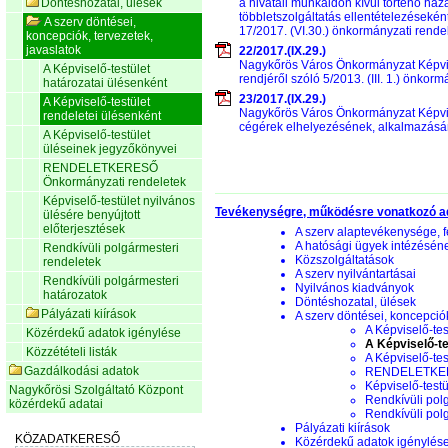
Döntéshozatal, ülések
a hivatali munkaidőn kívül történő ház
többletszolgáltatás ellentételezéseké
A szerv döntései,
17/2017. (VI.30.) önkormányzati rende
koncepciók, tervezetek,
javaslatok
22/2017.(IX.29.)
Nagykőrös Város Önkormányzat Képvisel
A Képviselő-testület
rendjéről szóló 5/2013. (III. 1.) önkor
határozatai ülésenként
23/2017.(IX.29.)
A Képviselő-testület
Nagykőrös Város Önkormányzat Képvise
rendeletei ülésenként
cégérek elhelyezésének, alkalmazásának
A Képviselő-testület
üléseinek jegyzőkönyvei
RENDELETKERESŐ
Önkormányzati rendeletek
Képviselő-testület nyilvános
Tevékenységre, működésre vonatkozó a
ülésére benyújtott
előterjesztések
A szerv alaptevékenysége, f
A hatósági ügyek intézésén
Rendkívüli polgármesteri
Közszolgáltatások
rendeletek
A szerv nyilvántartásai
Rendkívüli polgármesteri
Nyilvános kiadványok
határozatok
Döntéshozatal, ülések
Pályázati kiírások
A szerv döntései, koncepciók
A Képviselő-tes
Közérdekű adatok igénylése
A Képviselő-te
Közzétételi listák
A Képviselő-te
Gazdálkodási adatok
RENDELETKERE
Képviselő-testü
Nagykőrösi Szolgáltató Központ
Rendkívüli pol
közérdekű adatai
Rendkívüli pol
Pályázati kiírások
Közérdekű adatok igénylés