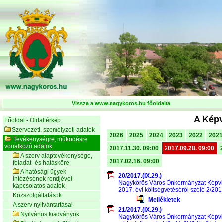
Vissza a www.nagykoros.hu főoldalra
A Képv
Főoldal - Oldaltérkép
Szervezeti, személyzeti adatok
2026
2025
2024
2023
2022
202
Tevékenységre, működésre
vonatkozó adatok
2017.11.30. 09:00
2017.09.28. 09:00
A szerv alaptevékenysége,
2017.02.16. 09:00
feladat- és hatásköre
A hatósági ügyek
20/2017.(IX.29.)
intézésének rendjével
Nagykőrös Város Önkormányzat Képvis
kapcsolatos adatok
2017. évi költségvetéséről szóló 2/201
Közszolgáltatások
Mellékletek
A szerv nyilvántartásai
21/2017.(IX.29.)
Nyilvános kiadványok
Nagykőrös Város Önkormányzat Képvisel