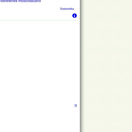
rendeletének módosításáról
Statisztika
[l]