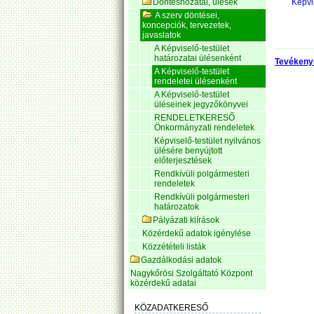
Döntéshozatal, ülések
Képvi
A szerv döntései,
koncepciók, tervezetek,
javaslatok
A Képviselő-testület
határozatai ülésenként
Tevékeny
A Képviselő-testület
rendeletei ülésenként
A Képviselő-testület
üléseinek jegyzőkönyvei
RENDELETKERESŐ
Önkormányzati rendeletek
Képviselő-testület nyilvános
ülésére benyújtott
előterjesztések
Rendkívüli polgármesteri
rendeletek
Rendkívüli polgármesteri
határozatok
Pályázati kiírások
Közérdekű adatok igénylése
Közzétételi listák
Gazdálkodási adatok
Nagykőrösi Szolgáltató Központ
közérdekű adatai