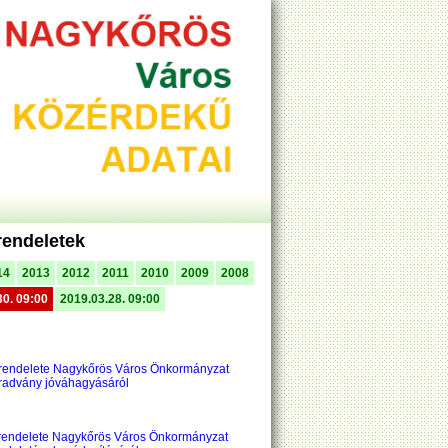
rendeletek
14
2013
2012
2011
2010
2009
2008
30. 09:00
2019.03.28. 09:00
i rendelete Nagykőrös Város Önkormányzat
aradvány jóváhagyásáról
 rendelete Nagykőrös Város Önkormányzat