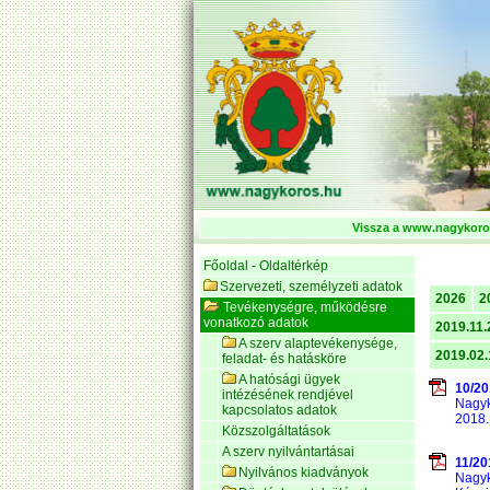
Vissza a www.nagykoros
Főoldal - Oldaltérkép
Szervezeti, személyzeti adatok
2026
2
Tevékenységre, működésre
vonatkozó adatok
2019.11.
A szerv alaptevékenysége,
2019.02.
feladat- és hatásköre
A hatósági ügyek
10/20
intézésének rendjével
Nagyk
kapcsolatos adatok
2018.
Közszolgáltatások
A szerv nyilvántartásai
11/20
Nyilvános kiadványok
Nagyk