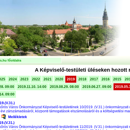
.hu főoldalra
A Képviselő-testületi üléseken hozott 
025
2024
2023
2022
2021
2020
2019
2018
2017
2016
2015
20
28. 09:00
2019.11.10. 14:00
2019.08.29. 08:00
2019.06.27. 09:00
2019.05.
14. 09:00
19.(V.31.)
őrös Város Önkormányzat Képviselő-testületének 10/2019. (V.31.) önkormányzat
 évi zárszámadásáról, központi támogatások elszámolásáról és a költségvetési m
Mellékletek
19.(V.31.)
őrös Város Önkormányzat Képviselő-testületének 11/2019. (V.31.) önkormányzati