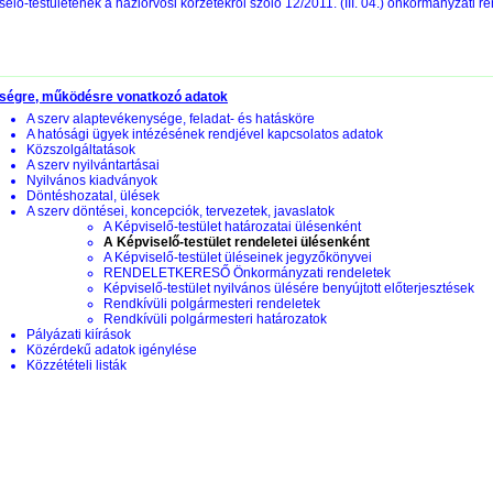
selő-testületének a háziorvosi körzetekről szóló 12/2011. (III. 04.) önkormányzati 
ségre, működésre vonatkozó adatok
A szerv alaptevékenysége, feladat- és hatásköre
A hatósági ügyek intézésének rendjével kapcsolatos adatok
Közszolgáltatások
A szerv nyilvántartásai
Nyilvános kiadványok
Döntéshozatal, ülések
A szerv döntései, koncepciók, tervezetek, javaslatok
A Képviselő-testület határozatai ülésenként
A Képviselő-testület rendeletei ülésenként
A Képviselő-testület üléseinek jegyzőkönyvei
RENDELETKERESŐ Önkormányzati rendeletek
Képviselő-testület nyilvános ülésére benyújtott előterjesztések
Rendkívüli polgármesteri rendeletek
Rendkívüli polgármesteri határozatok
Pályázati kiírások
Közérdekű adatok igénylése
Közzétételi listák