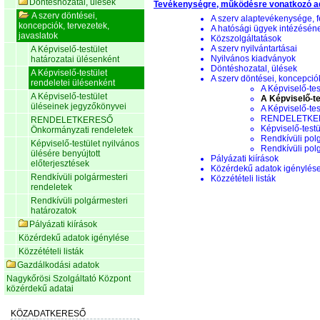
Döntéshozatal, ülések
Tevékenységre, működésre vonatkozó a
A szerv döntései,
A szerv alaptevékenysége, f
koncepciók, tervezetek,
A hatósági ügyek intézésén
javaslatok
Közszolgáltatások
A szerv nyilvántartásai
A Képviselő-testület
Nyilvános kiadványok
határozatai ülésenként
Döntéshozatal, ülések
A Képviselő-testület
A szerv döntései, koncepciók
rendeletei ülésenként
A Képviselő-tes
A Képviselő-testület
A Képviselő-te
üléseinek jegyzőkönyvei
A Képviselő-te
RENDELETKERE
RENDELETKERESŐ
Képviselő-testü
Önkormányzati rendeletek
Rendkívüli pol
Képviselő-testület nyilvános
Rendkívüli pol
ülésére benyújtott
Pályázati kiírások
előterjesztések
Közérdekű adatok igénylés
Rendkívüli polgármesteri
Közzétételi listák
rendeletek
Rendkívüli polgármesteri
határozatok
Pályázati kiírások
Közérdekű adatok igénylése
Közzétételi listák
Gazdálkodási adatok
Nagykőrösi Szolgáltató Központ
közérdekű adatai