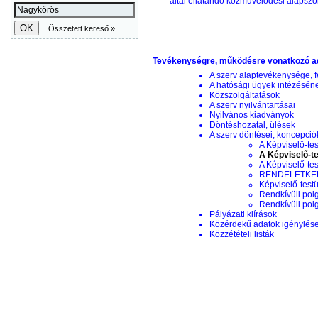
által ellátandó közművelődési alapszol
Tevékenységre, működésre vonatkozó a
A szerv alaptevékenysége, f
A hatósági ügyek intézésén
Közszolgáltatások
A szerv nyilvántartásai
Nyilvános kiadványok
Döntéshozatal, ülések
A szerv döntései, koncepciók
A Képviselő-tes
A Képviselő-te
A Képviselő-te
RENDELETKERE
Képviselő-testü
Rendkívüli pol
Rendkívüli pol
Pályázati kiírások
Közérdekű adatok igénylés
Közzétételi listák