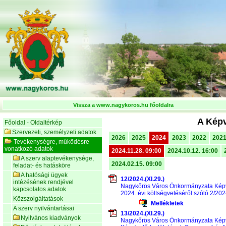
Vissza a www.nagykoros.hu főoldalra
A Képv
Főoldal - Oldaltérkép
Szervezeti, személyzeti adatok
2026
2025
2024
2023
2022
202
Tevékenységre, működésre
vonatkozó adatok
2024.11.28. 09:00
2024.10.12. 16:00
A szerv alaptevékenysége,
2024.02.15. 09:00
feladat- és hatásköre
A hatósági ügyek
12/2024.(XI.29.)
intézésének rendjével
Nagykőrös Város Önkormányzata Képvi
kapcsolatos adatok
2024. évi költségvetéséről szóló 2/202
Közszolgáltatások
Mellékletek
A szerv nyilvántartásai
13/2024.(XI.29.)
Nyilvános kiadványok
Nagykőrös Város Önkormányzata Képvi