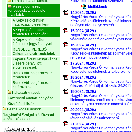
Döntéshozatal, ülések
Képviselő-testületének Szervezeti és 
A szerv döntései,
Mellékletek
koncepciók, tervezetek,
14/2024.(XI.29.)
javaslatok
Nagykőrös Város Önkormányzata Képvi
A Képviselő-testület
Képviselő-testületének az első lakásho
határozatai ülésenként
hatályon kívül helyezéséről
A Képviselő-testület
15/2024.(XI.29.)
rendeletei ülésenként
Nagykőrös Város Önkormányzata Képvise
védelmére adható önkormányzati támoga
A Képviselő-testület
üléseinek jegyzőkönyvei
16/2024.(XI.29.)
Nagykőrös Város Önkormányzata Képvi
RENDELETKERESŐ
Képviselő-testületének az építményekh
Önkormányzati rendeletek
rendelete módosításáról
Képviselő-testület nyilvános
ülésére benyújtott
17/2024.(XI.29.)
előterjesztések
Nagykőrös Város Önkormányzata Képvi
Képviselő-testületének a lakbérek mér
Rendkívüli polgármesteri
rendeletek
18/2024.(XI.29.)
Nagykőrös Város Önkormányzata Képvis
Rendkívüli polgármesteri
étkezési térítési díjakról szóló 36/201
határozatok
19/2024.(XI.29.)
Pályázati kiírások
Nagykőrös Város Önkormányzata Képvise
Közérdekű adatok igénylése
illetményrendszeréről és a köztisztvise
Közzétételi listák
önkormányzati rendelete módosításár
Gazdálkodási adatok
20/2024.(XI.29.)
Nagykőrös Város Önkormányzata Képvise
Nagykőrösi Szolgáltató Központ
létrehozásáról és működésérő
közérdekű adatai
21/2024.(XI.29.)
Nagykőrös Város Önkormányzata Képvi