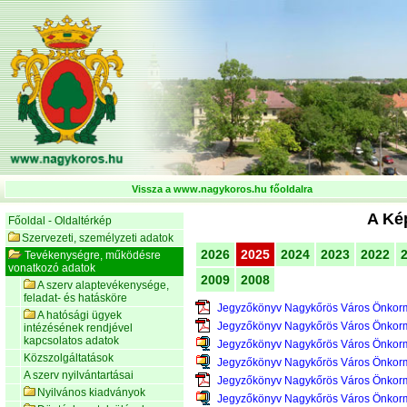
Vissza a www.nagykoros.hu főoldalra
A Kép
Főoldal - Oldaltérkép
Szervezeti, személyzeti adatok
2026
2025
2024
2023
2022
Tevékenységre, működésre
vonatkozó adatok
2009
2008
A szerv alaptevékenysége,
feladat- és hatásköre
Jegyzőkönyv Nagykőrös Város Önkorm
A hatósági ügyek
Jegyzőkönyv Nagykőrös Város Önkorm
intézésének rendjével
kapcsolatos adatok
Jegyzőkönyv Nagykőrös Város Önkorm
Közszolgáltatások
Jegyzőkönyv Nagykőrös Város Önkorm
A szerv nyilvántartásai
Jegyzőkönyv Nagykőrös Város Önkorm
Nyilvános kiadványok
Jegyzőkönyv Nagykőrös Város Önkorm