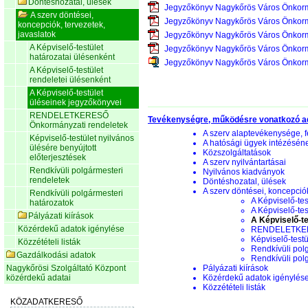
Döntéshozatal, ülések
Jegyzőkönyv Nagykőrös Város Önkorm
A szerv döntései,
Jegyzőkönyv Nagykőrös Város Önkorm
koncepciók, tervezetek,
javaslatok
Jegyzőkönyv Nagykőrös Város Önkorm
A Képviselő-testület
Jegyzőkönyv Nagykőrös Város Önkorm
határozatai ülésenként
Jegyzőkönyv Nagykőrös Város Önkorm
A Képviselő-testület
rendeletei ülésenként
A Képviselő-testület
üléseinek jegyzőkönyvei
RENDELETKERESŐ
Tevékenységre, működésre vonatkozó a
Önkormányzati rendeletek
A szerv alaptevékenysége, f
Képviselő-testület nyilvános
A hatósági ügyek intézésén
ülésére benyújtott
Közszolgáltatások
előterjesztések
A szerv nyilvántartásai
Rendkívüli polgármesteri
Nyilvános kiadványok
rendeletek
Döntéshozatal, ülések
A szerv döntései, koncepciók
Rendkívüli polgármesteri
A Képviselő-tes
határozatok
A Képviselő-tes
Pályázati kiírások
A Képviselő-te
Közérdekű adatok igénylése
RENDELETKERE
Képviselő-testü
Közzétételi listák
Rendkívüli pol
Gazdálkodási adatok
Rendkívüli pol
Nagykőrösi Szolgáltató Központ
Pályázati kiírások
közérdekű adatai
Közérdekű adatok igénylés
Közzétételi listák