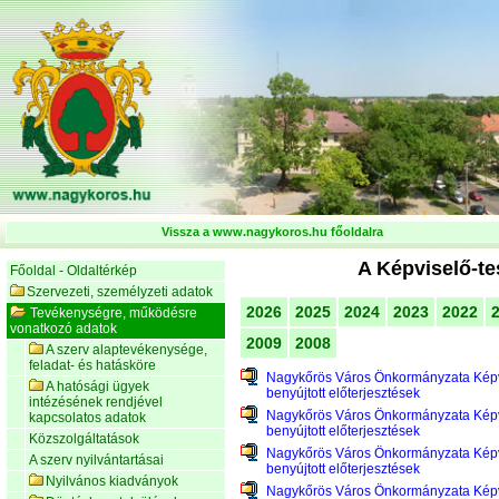
Vissza a www.nagykoros.hu főoldalra
A Képviselő-te
Főoldal - Oldaltérkép
Szervezeti, személyzeti adatok
2026
2025
2024
2023
2022
Tevékenységre, működésre
vonatkozó adatok
2009
2008
A szerv alaptevékenysége,
feladat- és hatásköre
Nagykőrös Város Önkormányzata Képv
A hatósági ügyek
benyújtott előterjesztések
intézésének rendjével
Nagykőrös Város Önkormányzata Képv
kapcsolatos adatok
benyújtott előterjesztések
Közszolgáltatások
Nagykőrös Város Önkormányzata Képv
A szerv nyilvántartásai
benyújtott előterjesztések
Nyilvános kiadványok
Nagykőrös Város Önkormányzata Képv