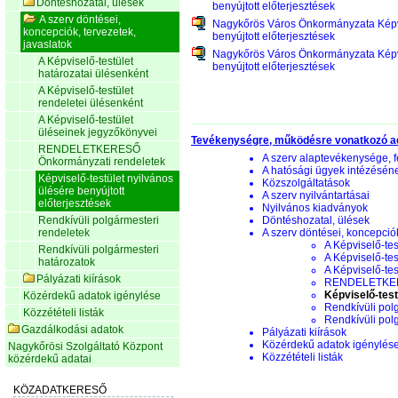
Döntéshozatal, ülések
benyújtott előterjesztések
A szerv döntései,
Nagykőrös Város Önkormányzata Képv
koncepciók, tervezetek,
benyújtott előterjesztések
javaslatok
Nagykőrös Város Önkormányzata Képv
A Képviselő-testület
benyújtott előterjesztések
határozatai ülésenként
A Képviselő-testület
rendeletei ülésenként
A Képviselő-testület
üléseinek jegyzőkönyvei
Tevékenységre, működésre vonatkozó a
RENDELETKERESŐ
A szerv alaptevékenysége, f
Önkormányzati rendeletek
A hatósági ügyek intézésén
Képviselő-testület nyilvános
Közszolgáltatások
ülésére benyújtott
A szerv nyilvántartásai
előterjesztések
Nyilvános kiadványok
Rendkívüli polgármesteri
Döntéshozatal, ülések
rendeletek
A szerv döntései, koncepciók
A Képviselő-tes
Rendkívüli polgármesteri
A Képviselő-tes
határozatok
A Képviselő-te
Pályázati kiírások
RENDELETKERE
Képviselő-test
Közérdekű adatok igénylése
Rendkívüli pol
Közzétételi listák
Rendkívüli pol
Gazdálkodási adatok
Pályázati kiírások
Közérdekű adatok igénylés
Nagykőrösi Szolgáltató Központ
Közzétételi listák
közérdekű adatai