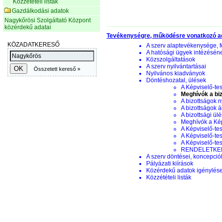
Közzétételi listák
Gazdálkodási adatok
Nagykőrösi Szolgáltató Központ
közérdekű adatai
Tevékenységre, működésre vonatkozó a
A szerv alaptevékenysége, f
A hatósági ügyek intézésén
Közszolgáltatások
A szerv nyilvántartásai
Nyilvános kiadványok
Döntéshozatal, ülések
A Képviselő-tes
Meghívók a biz
A bizottságok n
A bizottságok á
A bizottsági ül
Meghívók a Képv
A Képviselő-tes
A Képviselő-tes
A Képviselő-te
RENDELETKERE
A szerv döntései, koncepciók
Pályázati kiírások
Közérdekű adatok igénylés
Közzétételi listák