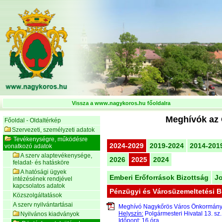
Vissza a www.nagykoros.hu főoldalra
Meghívók az 
Főoldal - Oldaltérkép
Szervezeti, személyzeti adatok
Tevékenységre, működésre
2024-2029
2019-2024
2014-201
vonatkozó adatok
A szerv alaptevékenysége,
2026
2025
2024
feladat- és hatásköre
A hatósági ügyek
Emberi Erőforrások Bizottság
Jo
intézésének rendjével
kapcsolatos adatok
Pénzügyi és Városüzemeltetési B
Közszolgáltatások
A szerv nyilvántartásai
Meghívó Nagykőrös Város Önkormán
Helyszín:
Polgármesteri Hivatal 13. sz
Nyilvános kiadványok
Időpont:
16 óra