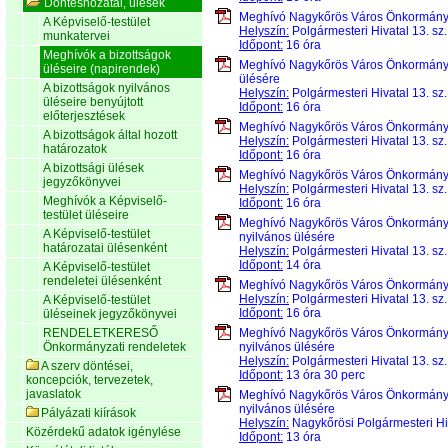
Döntéshozatal, ülések
Meghívó Nagykőrös Város Önkormán
A Képviselő-testület
Helyszín:
Polgármesteri Hivatal 13. sz
munkatervei
Időpont:
16 óra
Meghívók a bizottságok
Meghívó Nagykőrös Város Önkormán
üléseire (napirendek)
ülésére
A bizottságok nyilvános
Helyszín:
Polgármesteri Hivatal 13. sz
üléseire benyújtott
Időpont:
16 óra
előterjesztések
Meghívó Nagykőrös Város Önkormán
A bizottságok által hozott
Helyszín:
Polgármesteri Hivatal 13. sz
határozatok
Időpont:
16 óra
A bizottsági ülések
Meghívó Nagykőrös Város Önkormán
jegyzőkönyvei
Helyszín:
Polgármesteri Hivatal 13. sz
Meghívók a Képviselő-
Időpont:
16 óra
testület üléseire
Meghívó Nagykőrös Város Önkormán
A Képviselő-testület
nyilvános ülésére
határozatai ülésenként
Helyszín:
Polgármesteri Hivatal 13. sz
Időpont:
14 óra
A Képviselő-testület
rendeletei ülésenként
Meghívó Nagykőrös Város Önkormán
Helyszín:
Polgármesteri Hivatal 13. sz
A Képviselő-testület
Időpont:
16 óra
üléseinek jegyzőkönyvei
RENDELETKERESŐ
Meghívó Nagykőrös Város Önkormán
Önkormányzati rendeletek
nyilvános ülésére
Helyszín:
Polgármesteri Hivatal 13. sz
A szerv döntései,
Időpont:
13 óra 30 perc
koncepciók, tervezetek,
javaslatok
Meghívó Nagykőrös Város Önkormán
nyilvános ülésére
Pályázati kiírások
Helyszín:
Nagykőrösi Polgármesteri Hiv
Közérdekű adatok igénylése
Időpont:
13 óra