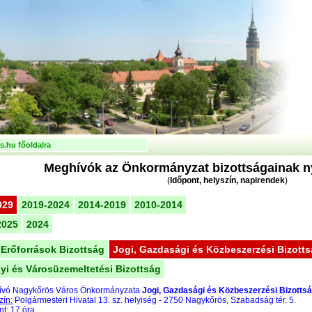
.hu főoldalra
Meghívók az Önkormányzat bizottságainak ny
(
Időpont, helyszín, napirendek
)
029
2019-2024
2014-2019
2010-2014
2025
2024
Erőforrások Bizottság
Jogi, Gazdasági és Közbeszerzési Bizott
yi és Városüzemeltetési Bizottság
vó Nagykőrös Város Önkormányzata
Jogi, Gazdasági és Közbeszerzési Bizotts
zín:
Polgármesteri Hivatal 13. sz. helyiség - 2750 Nagykőrös, Szabadság tér. 5.
nt:
17 óra