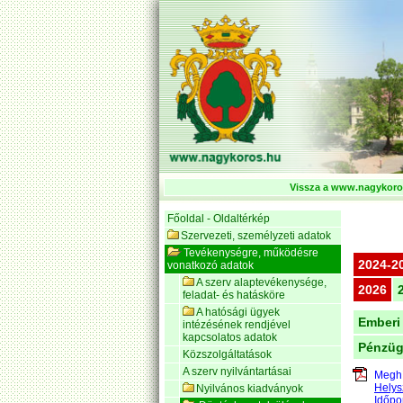
Vissza a www.nagykoros
Főoldal - Oldaltérkép
Szervezeti, személyzeti adatok
Tevékenységre, működésre
2024-2
vonatkozó adatok
A szerv alaptevékenysége,
2026
feladat- és hatásköre
A hatósági ügyek
Emberi 
intézésének rendjével
kapcsolatos adatok
Pénzüg
Közszolgáltatások
A szerv nyilvántartásai
Meghí
Helys
Nyilvános kiadványok
Időpo