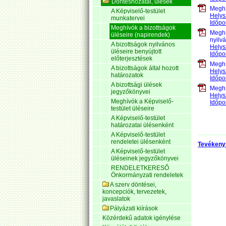
Döntéshozatal, ülések
Meghí
A Képviselő-testület
Helys
munkatervei
Időpo
Meghívók a bizottságok
Meghí
üléseire (napirendek)
nyilv
A bizottságok nyilvános
Helys
üléseire benyújtott
Időpo
előterjesztések
Meghí
A bizottságok által hozott
Helys
határozatok
Időpo
A bizottsági ülések
Meghí
jegyzőkönyvei
Helys
Meghívók a Képviselő-
Időpo
testület üléseire
A Képviselő-testület
határozatai ülésenként
A Képviselő-testület
rendeletei ülésenként
Tevékeny
A Képviselő-testület
üléseinek jegyzőkönyvei
RENDELETKERESŐ
Önkormányzati rendeletek
A szerv döntései,
koncepciók, tervezetek,
javaslatok
Pályázati kiírások
Közérdekű adatok igénylése