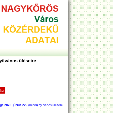
ilvános üléseire
ság
ága
2026. június 22
-i (hétfői) nyilvános ülésére