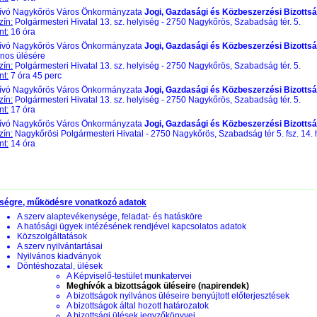
vó Nagykőrös Város Önkormányzata
Jogi, Gazdasági és Közbeszerzési Bizotts
zín:
Polgármesteri Hivatal 13. sz. helyiség - 2750 Nagykőrös, Szabadság tér. 5.
nt:
16 óra
vó Nagykőrös Város Önkormányzata
Jogi, Gazdasági és Közbeszerzési Bizotts
ános ülésére
zín:
Polgármesteri Hivatal 13. sz. helyiség - 2750 Nagykőrös, Szabadság tér. 5.
nt:
7 óra 45 perc
vó Nagykőrös Város Önkormányzata
Jogi, Gazdasági és Közbeszerzési Bizotts
zín:
Polgármesteri Hivatal 13. sz. helyiség - 2750 Nagykőrös, Szabadság tér. 5.
nt:
17 óra
vó Nagykőrös Város Önkormányzata
Jogi, Gazdasági és Közbeszerzési Bizotts
zín:
Nagykőrösi Polgármesteri Hivatal - 2750 Nagykőrös, Szabadság tér 5. fsz. 14.
nt:
14 óra
ségre, működésre vonatkozó adatok
A szerv alaptevékenysége, feladat- és hatásköre
A hatósági ügyek intézésének rendjével kapcsolatos adatok
Közszolgáltatások
A szerv nyilvántartásai
Nyilvános kiadványok
Döntéshozatal, ülések
A Képviselő-testület munkatervei
Meghívók a bizottságok üléseire (napirendek)
A bizottságok nyilvános üléseire benyújtott előterjesztések
A bizottságok által hozott határozatok
A bizottsági ülések jegyzőkönyvei