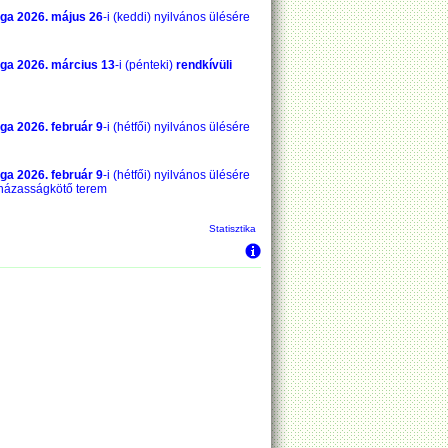
ága
2026. május 26
-i (keddi) nyilvános ülésére
ága
2026. március 13
-i (pénteki)
rendkívüli
ága
2026. február 9
-i (hétfői) nyilvános ülésére
ága
2026. február 9
-i (hétfői) nyilvános ülésére
 házasságkötő terem
Statisztika