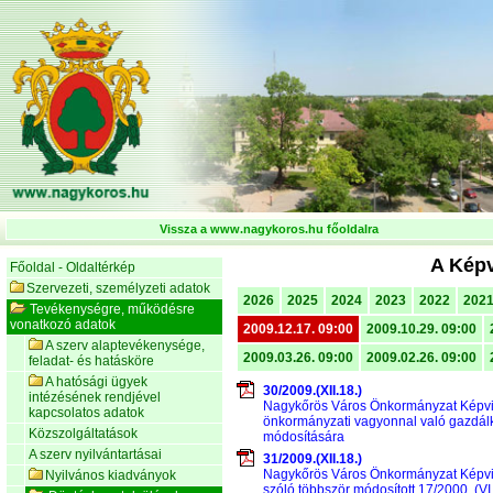
Vissza a www.nagykoros.hu főoldalra
A Képv
Főoldal - Oldaltérkép
Szervezeti, személyzeti adatok
2026
2025
2024
2023
2022
202
Tevékenységre, működésre
vonatkozó adatok
2009.12.17. 09:00
2009.10.29. 09:00
A szerv alaptevékenysége,
2009.03.26. 09:00
2009.02.26. 09:00
feladat- és hatásköre
A hatósági ügyek
30/2009.(XII.18.)
intézésének rendjével
Nagykőrös Város Önkormányzat Képvisel
kapcsolatos adatok
önkormányzati vagyonnal való gazdálko
Közszolgáltatások
módosítására
A szerv nyilvántartásai
31/2009.(XII.18.)
Nagykőrös Város Önkormányzat Képviselő
Nyilvános kiadványok
szóló többször módosított 17/2000. (VI