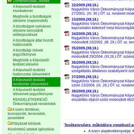
Döntéshozatal, ülések
32/2009.(XII.18.)
A Képviselő-testület
Nagykőrös Város Önkormányzat Képviselő
munkatervei
27/2001. (XI. 30.) ÖT. sz. rendelet mód
Meghívók a bizottságok
33/2009.(XII.18.)
üléseire (napirendek)
Nagykőrös Város Önkormányzat Képvisel
A bizottságok nyilvános
kapcsolatos kötelező helyi közszolgálta
üléseire benyújtott
34/2009.(XII.18.)
előterjesztések
Nagykőrös Város Önkormányzat Képvisel
A bizottságok által hozott
módosított 10/2002. (III. 29.) ÖT. sz. 
határozatok
35/2009.(XII.18.)
A bizottsági ülések
Nagykőrös Város Önkormányzat Képviselő
jegyzőkönyvei
módosított 29/2004. (XI.26.) ÖT. szám
Meghívók a Képviselő-
36/2009.(XII.18.)
testület üléseire
Nagykőrös Város Önkormányzat Képvisel
A Képviselő-testület
szolgáltatás általános szabályairól sz
határozatai ülésenként
37/2009.(XII.18.)
A Képviselő-testület
Nagykőrös Város Önkormányzat Képviselő
rendeletei ülésenként
szóló 23/2008. (IX. 26.) ÖT. sz. rendel
A Képviselő-testület
38/2009.(XII.18.)
üléseinek jegyzőkönyvei
Nagykőrös Város Önkormányzat Képviselő
RENDELETKERESŐ
elszállítás díjáról szóló módosított 46/
Önkormányzati rendeletek
A szerv döntései,
koncepciók, tervezetek,
javaslatok
Pályázati kiírások
Tevékenységre, működésre vonatkozó a
Közérdekű adatok igénylése
A szerv alaptevékenysége, f