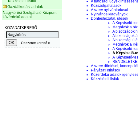
Közzétételi listák
A hatósági ügyek intézésén
Közszolgáltatások
Gazdálkodási adatok
A szerv nyilvántartásai
Nagykőrösi Szolgáltató Központ
Nyilvános kiadványok
közérdekű adatai
Döntéshozatal, ülések
A Képviselő-tes
Meghívók a biz
A bizottságok n
A bizottságok á
A bizottsági ül
Meghívók a Képv
A Képviselő-tes
A Képviselő-te
A Képviselő-te
RENDELETKERE
A szerv döntései, koncepciók
Pályázati kiírások
Közérdekű adatok igénylés
Közzétételi listák