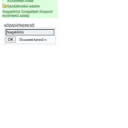
Közzétételi listák
Gazdálkodási adatok
Nagykőrösi Szolgáltató Központ
közérdekű adatai