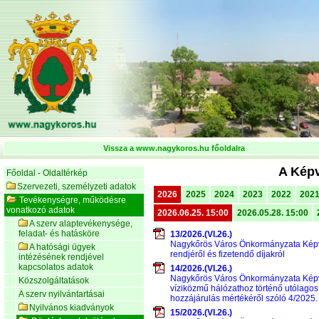
Vissza a www.nagykoros.hu főoldalra
A Képv
Főoldal - Oldaltérkép
Szervezeti, személyzeti adatok
2026
2025
2024
2023
2022
202
Tevékenységre, működésre
vonatkozó adatok
2026.06.25. 15:00
2026.05.28. 15:00
A szerv alaptevékenysége,
feladat- és hatásköre
13/2026.(VI.26.)
Nagykőrös Város Önkormányzata Képvise
A hatósági ügyek
rendjéről és fizetendő díjakról
intézésének rendjével
kapcsolatos adatok
14/2026.(VI.26.)
Nagykőrös Város Önkormányzata Képvis
Közszolgáltatások
víziközmű hálózathoz történő utólagos 
A szerv nyilvántartásai
hozzájárulás mértékéről szóló 4/2025. 
Nyilvános kiadványok
15/2026.(VI.26.)