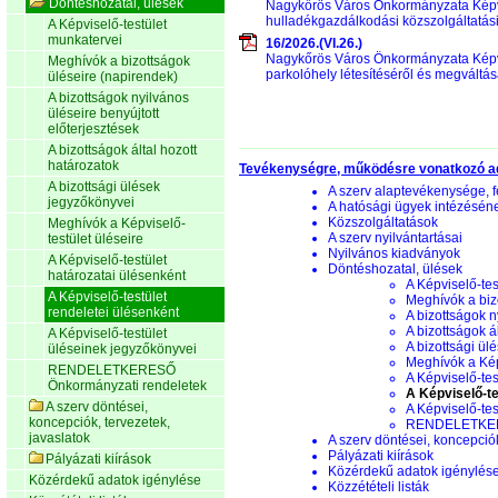
Döntéshozatal, ülések
Nagykőrös Város Önkormányzata Képvise
hulladékgazdálkodási közszolgáltatási
A Képviselő-testület
munkatervei
16/2026.(VI.26.)
Nagykőrös Város Önkormányzata Képvis
Meghívók a bizottságok
parkolóhely létesítéséről és megváltás
üléseire (napirendek)
A bizottságok nyilvános
üléseire benyújtott
előterjesztések
A bizottságok által hozott
határozatok
Tevékenységre, működésre vonatkozó a
A bizottsági ülések
A szerv alaptevékenysége, f
jegyzőkönyvei
A hatósági ügyek intézésén
Közszolgáltatások
Meghívók a Képviselő-
A szerv nyilvántartásai
testület üléseire
Nyilvános kiadványok
A Képviselő-testület
Döntéshozatal, ülések
határozatai ülésenként
A Képviselő-tes
A Képviselő-testület
Meghívók a biz
rendeletei ülésenként
A bizottságok n
A bizottságok á
A Képviselő-testület
A bizottsági ül
üléseinek jegyzőkönyvei
Meghívók a Képv
RENDELETKERESŐ
A Képviselő-tes
Önkormányzati rendeletek
A Képviselő-te
A szerv döntései,
A Képviselő-te
koncepciók, tervezetek,
RENDELETKERE
javaslatok
A szerv döntései, koncepciók
Pályázati kiírások
Pályázati kiírások
Közérdekű adatok igénylés
Közérdekű adatok igénylése
Közzétételi listák