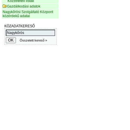
Közzétételi listák
Gazdálkodási adatok
Nagykőrösi Szolgáltató Központ
közérdekű adatai