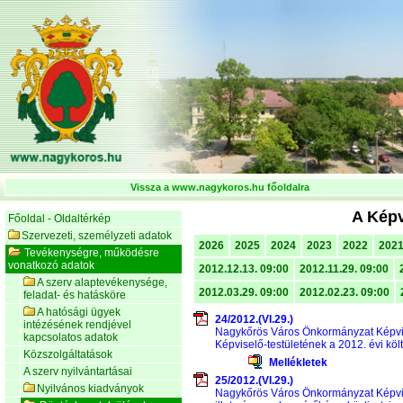
Vissza a www.nagykoros.hu főoldalra
A Képv
Főoldal - Oldaltérkép
Szervezeti, személyzeti adatok
2026
2025
2024
2023
2022
202
Tevékenységre, működésre
vonatkozó adatok
2012.12.13. 09:00
2012.11.29. 09:00
A szerv alaptevékenysége,
2012.03.29. 09:00
2012.02.23. 09:00
feladat- és hatásköre
A hatósági ügyek
24/2012.(VI.29.)
intézésének rendjével
Nagykőrös Város Önkormányzat Képvis
kapcsolatos adatok
Képviselő-testületének a 2012. évi köl
Közszolgáltatások
Mellékletek
A szerv nyilvántartásai
25/2012.(VI.29.)
Nyilvános kiadványok
Nagykőrös Város Önkormányzat Képvisel