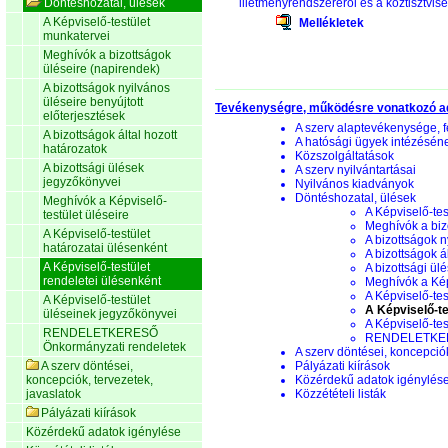
Döntéshozatal, ülések
illetményrendszeréről és a köztisztvise
A Képviselő-testület
Mellékletek
munkatervei
Meghívók a bizottságok
üléseire (napirendek)
A bizottságok nyilvános
üléseire benyújtott
Tevékenységre, működésre vonatkozó a
előterjesztések
A szerv alaptevékenysége, f
A bizottságok által hozott
A hatósági ügyek intézésén
határozatok
Közszolgáltatások
A bizottsági ülések
A szerv nyilvántartásai
jegyzőkönyvei
Nyilvános kiadványok
Döntéshozatal, ülések
Meghívók a Képviselő-
A Képviselő-tes
testület üléseire
Meghívók a biz
A Képviselő-testület
A bizottságok n
határozatai ülésenként
A bizottságok á
A Képviselő-testület
A bizottsági ül
rendeletei ülésenként
Meghívók a Képv
A Képviselő-tes
A Képviselő-testület
A Képviselő-te
üléseinek jegyzőkönyvei
A Képviselő-te
RENDELETKERESŐ
RENDELETKERE
Önkormányzati rendeletek
A szerv döntései, koncepciók
A szerv döntései,
Pályázati kiírások
koncepciók, tervezetek,
Közérdekű adatok igénylés
javaslatok
Közzétételi listák
Pályázati kiírások
Közérdekű adatok igénylése