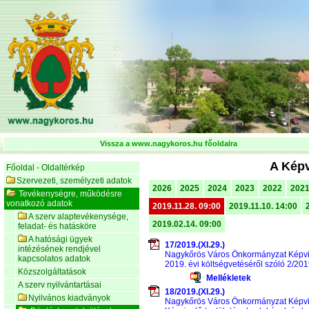
Vissza a www.nagykoros.hu főoldalra
A Képv
Főoldal - Oldaltérkép
Szervezeti, személyzeti adatok
2026
2025
2024
2023
2022
202
Tevékenységre, működésre
vonatkozó adatok
2019.11.28. 09:00
2019.11.10. 14:00
A szerv alaptevékenysége,
2019.02.14. 09:00
feladat- és hatásköre
A hatósági ügyek
17/2019.(XI.29.)
intézésének rendjével
Nagykőrös Város Önkormányzat Képvis
kapcsolatos adatok
2019. évi költségvetéséről szóló 2/201
Közszolgáltatások
Mellékletek
A szerv nyilvántartásai
18/2019.(XI.29.)
Nyilvános kiadványok
Nagykőrös Város Önkormányzat Képvis