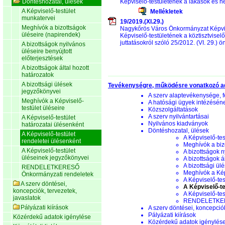
Döntéshozatal, ülések
Képviselő-testületének a lakások és he
A Képviselő-testület
Mellékletek
munkatervei
19/2019.(XI.29.)
Meghívók a bizottságok
Nagykőrös Város Önkormányzat Képvis
üléseire (napirendek)
Képviselő-testületének a köztisztviselő
juttatásokról szóló 25/2012. (VI. 29.)
A bizottságok nyilvános
üléseire benyújtott
előterjesztések
A bizottságok által hozott
határozatok
A bizottsági ülések
Tevékenységre, működésre vonatkozó a
jegyzőkönyvei
A szerv alaptevékenysége, f
Meghívók a Képviselő-
A hatósági ügyek intézésén
testület üléseire
Közszolgáltatások
A szerv nyilvántartásai
A Képviselő-testület
Nyilvános kiadványok
határozatai ülésenként
Döntéshozatal, ülések
A Képviselő-testület
A Képviselő-tes
rendeletei ülésenként
Meghívók a biz
A Képviselő-testület
A bizottságok n
üléseinek jegyzőkönyvei
A bizottságok á
A bizottsági ül
RENDELETKERESŐ
Meghívók a Képv
Önkormányzati rendeletek
A Képviselő-tes
A szerv döntései,
A Képviselő-te
koncepciók, tervezetek,
A Képviselő-te
javaslatok
RENDELETKERE
Pályázati kiírások
A szerv döntései, koncepciók
Pályázati kiírások
Közérdekű adatok igénylése
Közérdekű adatok igénylés