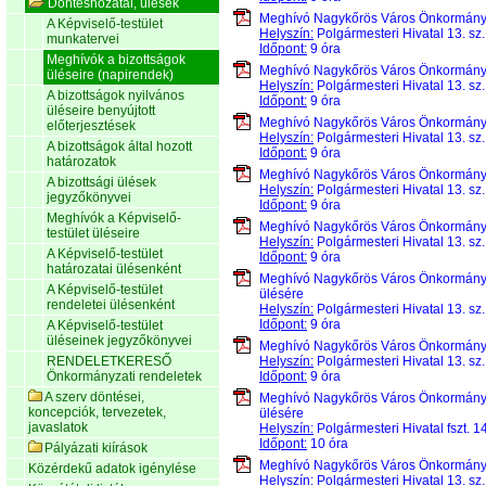
Döntéshozatal, ülések
Meghívó Nagykőrös Város Önkormán
A Képviselő-testület
Helyszín:
Polgármesteri Hivatal 13. sz
munkatervei
Időpont:
9 óra
Meghívók a bizottságok
Meghívó Nagykőrös Város Önkormán
üléseire (napirendek)
Helyszín:
Polgármesteri Hivatal 13. sz
A bizottságok nyilvános
Időpont:
9 óra
üléseire benyújtott
Meghívó Nagykőrös Város Önkormán
előterjesztések
Helyszín:
Polgármesteri Hivatal 13. sz
A bizottságok által hozott
Időpont:
9 óra
határozatok
Meghívó Nagykőrös Város Önkormán
A bizottsági ülések
Helyszín:
Polgármesteri Hivatal 13. sz
jegyzőkönyvei
Időpont:
9 óra
Meghívók a Képviselő-
Meghívó Nagykőrös Város Önkormán
testület üléseire
Helyszín:
Polgármesteri Hivatal 13. sz
A Képviselő-testület
Időpont:
9 óra
határozatai ülésenként
Meghívó Nagykőrös Város Önkormán
A Képviselő-testület
ülésére
rendeletei ülésenként
Helyszín:
Polgármesteri Hivatal 13. sz
Időpont:
9 óra
A Képviselő-testület
üléseinek jegyzőkönyvei
Meghívó Nagykőrös Város Önkormán
RENDELETKERESŐ
Helyszín:
Polgármesteri Hivatal 13. sz
Önkormányzati rendeletek
Időpont:
9 óra
A szerv döntései,
Meghívó Nagykőrös Város Önkormán
koncepciók, tervezetek,
ülésére
javaslatok
Helyszín:
Polgármesteri Hivatal fszt. 1
Időpont:
10 óra
Pályázati kiírások
Meghívó Nagykőrös Város Önkormán
Közérdekű adatok igénylése
Helyszín:
Polgármesteri Hivatal 13. sz