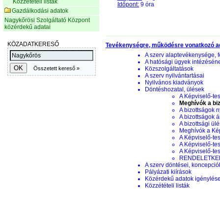
Közzétételi listák
Időpont:
9 óra
Gazdálkodási adatok
Nagykőrösi Szolgáltató Központ
közérdekű adatai
Tevékenységre, működésre vonatkozó a
A szerv alaptevékenysége, f
A hatósági ügyek intézésén
Közszolgáltatások
A szerv nyilvántartásai
Nyilvános kiadványok
Döntéshozatal, ülések
A Képviselő-tes
Meghívók a biz
A bizottságok n
A bizottságok á
A bizottsági ül
Meghívók a Képv
A Képviselő-tes
A Képviselő-tes
A Képviselő-te
RENDELETKERE
A szerv döntései, koncepciók
Pályázati kiírások
Közérdekű adatok igénylés
Közzétételi listák