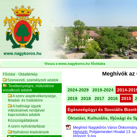
Vissza a www.nagykoros.hu főoldalra
Meghívók az 
Főoldal - Oldaltérkép
Szervezeti, személyzeti adatok
Tevékenységre, működésre
2024-2029
2019-2024
2014-201
vonatkozó adatok
A szerv alaptevékenysége,
2019
2018
2017
2016
2015
feladat- és hatásköre
A hatósági ügyek
Egészségügyi és Szociális Bizot
intézésének rendjével
kapcsolatos adatok
Oktatási, Kulturális, Ifjúsági és 
Közszolgáltatások
A szerv nyilvántartásai
Meghívó Nagykőrös Város Önkormán
Helyszín:
Polgármesteri Hivatal 13. sz
Nyilvános kiadványok
Időpont:
9 óra