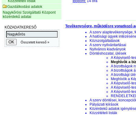
Közzétételi listák
Időpont:
14 óra
Gazdálkodási adatok
Nagykőrösi Szolgáltató Központ
közérdekű adatai
Tevékenységre, működésre vonatkozó a
A szerv alaptevékenysége, f
A hatósági ügyek intézésén
Közszolgáltatások
A szerv nyilvántartásai
Nyilvános kiadványok
Döntéshozatal, ülések
A Képviselő-tes
Meghívók a biz
A bizottságok n
A bizottságok á
A bizottsági ül
Meghívók a Képv
A Képviselő-tes
A Képviselő-tes
A Képviselő-te
RENDELETKERE
A szerv döntései, koncepciók
Pályázati kiírások
Közérdekű adatok igénylés
Közzétételi listák