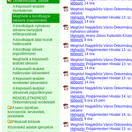
Döntéshozatal, ülések
Időpont:
14 óra
A Képviselő-testület
Meghívó Nagykőrös Város Önkormán
munkatervei
ülésére
Meghívók a bizottságok
Helyszín:
Polgármesteri Hivatal 13. sz
üléseire (napirendek)
Időpont:
14 óra
A bizottságok nyilvános
Meghívó Nagykőrös Város Önkormán
üléseire benyújtott
nyilvános ülésére
előterjesztések
Helyszín:
Arany János Kulturális Közpo
A bizottságok által hozott
Időpont:
8 óra
határozatok
Meghívó Nagykőrös Város Önkormán
A bizottsági ülések
Helyszín:
Polgármesteri Hivatal 13. sz
jegyzőkönyvei
Időpont:
14 óra
Meghívók a Képviselő-
Meghívó Nagykőrös Város Önkormán
testület üléseire
Helyszín:
Polgármesteri Hivatal 13. sz
Időpont:
14 óra
A Képviselő-testület
határozatai ülésenként
Meghívó Nagykőrös Város Önkormán
Helyszín:
Polgármesteri Hivatal 13. sz
A Képviselő-testület
Időpont:
14 óra
rendeletei ülésenként
Meghívó Nagykőrös Város Önkormán
A Képviselő-testület
ülésére
üléseinek jegyzőkönyvei
Helyszín:
Polgármesteri Hivatal 14. sz
RENDELETKERESŐ
Időpont:
9 óra 15 perc
Önkormányzati rendeletek
Meghívó Nagykőrös Város Önkormán
A szerv döntései,
ülésére
koncepciók, tervezetek,
Helyszín:
Polgármesteri Hivatal 14. sz
javaslatok
Időpont:
9 óra
Pályázati kiírások
Meghívó Nagykőrös Város Önkormán
Közérdekű adatok igénylése
Helyszín:
Polgármesteri Hivatal 13. sz