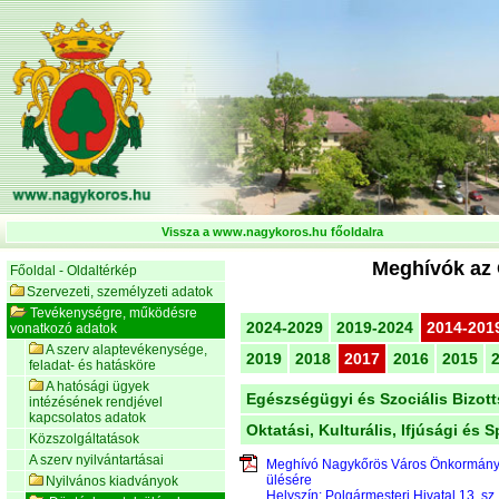
Vissza a www.nagykoros.hu főoldalra
Meghívók az 
Főoldal - Oldaltérkép
Szervezeti, személyzeti adatok
Tevékenységre, működésre
2024-2029
2019-2024
2014-201
vonatkozó adatok
A szerv alaptevékenysége,
2019
2018
2017
2016
2015
feladat- és hatásköre
A hatósági ügyek
Egészségügyi és Szociális Bizot
intézésének rendjével
kapcsolatos adatok
Oktatási, Kulturális, Ifjúsági és 
Közszolgáltatások
A szerv nyilvántartásai
Meghívó Nagykőrös Város Önkormán
ülésére
Nyilvános kiadványok
Helyszín:
Polgármesteri Hivatal 13. sz