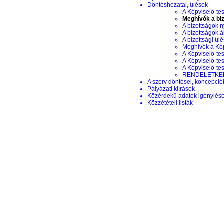
Döntéshozatal, ülések
A Képviselő-tes
Meghívók a biz
A bizottságok n
A bizottságok á
A bizottsági ül
Meghívók a Képv
A Képviselő-tes
A Képviselő-tes
A Képviselő-te
RENDELETKERE
A szerv döntései, koncepciók
Pályázati kiírások
Közérdekű adatok igénylés
Közzétételi listák