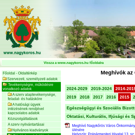
Vissza a www.nagykoros.hu főoldalra
Meghívók az 
Főoldal - Oldaltérkép
Szervezeti, személyzeti adatok
Tevékenységre, működésre
2024-2029
2019-2024
2014-201
vonatkozó adatok
A szerv alaptevékenysége,
2019
2018
2017
2016
2015
feladat- és hatásköre
A hatósági ügyek
Egészségügyi és Szociális Bizot
intézésének rendjével
kapcsolatos adatok
Oktatási, Kulturális, Ifjúsági és 
Közszolgáltatások
A szerv nyilvántartásai
Meghívó Nagykőrös Város Önkormán
ülésére
Nyilvános kiadványok
Helyszín:
Polgármesteri Hivatal 13. sz