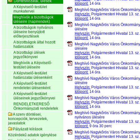
Döntéshozatal, ülések
Időpont:
14 óra
A Képviselő-testület
Meghívó Nagykőrös Város Önkormán
munkatervei
Helyszín:
Polgármesteri Hivatal 13. sz
Meghívók a bizottságok
Időpont:
14 óra
üléseire (napirendek)
Meghívó Nagykőrös Város Önkormán
A bizottságok nyilvános
ülésére
üléseire benyújtott
Helyszín:
Polgármesteri Hivatal 13. sz
előterjesztések
Időpont:
14 óra
A bizottságok által hozott
Meghívó Nagykőrös Város Önkormán
határozatok
ülésére
A bizottsági ülések
Helyszín:
Polgármesteri Hivatal 13. sz
jegyzőkönyvei
Időpont:
14 óra
Meghívók a Képviselő-
Meghívó Nagykőrös Város Önkormán
testület üléseire
Helyszín:
Polgármesteri Hivatal 13. sz
Időpont:
14 óra
A Képviselő-testület
határozatai ülésenként
Meghívó Nagykőrös Város Önkormán
ülésére
A Képviselő-testület
Helyszín:
Polgármesteri Hivatal 13. sz
rendeletei ülésenként
Időpont:
14 óra
A Képviselő-testület
Meghívó Nagykőrös Város Önkormán
üléseinek jegyzőkönyvei
Helyszín:
Polgármesteri Hivatal 13. sz
RENDELETKERESŐ
Időpont:
14 óra
Önkormányzati rendeletek
Meghívó Nagykőrös Város Önkormán
A szerv döntései,
nyilvános ülésére
koncepciók, tervezetek,
Helyszín:
Polgármesteri Hivatal 13. sz
javaslatok
Időpont:
9 óra 30 perc
Pályázati kiírások
Meghívó Nagykőrös Város Önkormán
Közérdekű adatok igénylése
Helyszín:
Polgármesteri Hivatal 13. sz