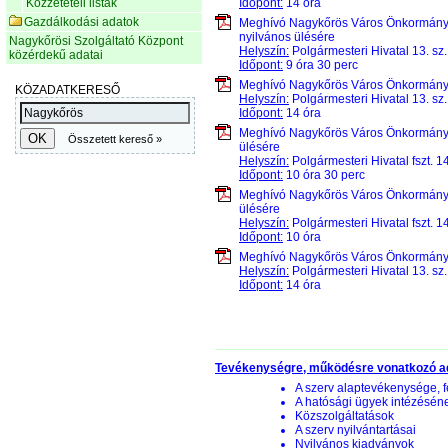
Közzétételi listák
Időpont:
14 óra
Gazdálkodási adatok
Meghívó Nagykőrös Város Önkormán
nyilvános ülésére
Nagykőrösi Szolgáltató Központ
Helyszín:
Polgármesteri Hivatal 13. sz
közérdekű adatai
Időpont:
9 óra 30 perc
Meghívó Nagykőrös Város Önkormán
Helyszín:
Polgármesteri Hivatal 13. sz
Időpont:
14 óra
Meghívó Nagykőrös Város Önkormán
ülésére
Helyszín:
Polgármesteri Hivatal fszt. 1
Időpont:
10 óra 30 perc
Meghívó Nagykőrös Város Önkormán
ülésére
Helyszín:
Polgármesteri Hivatal fszt. 1
Időpont:
10 óra
Meghívó Nagykőrös Város Önkormán
Helyszín:
Polgármesteri Hivatal 13. sz
Időpont:
14 óra
Tevékenységre, működésre vonatkozó a
A szerv alaptevékenysége, f
A hatósági ügyek intézésén
Közszolgáltatások
A szerv nyilvántartásai
Nyilvános kiadványok